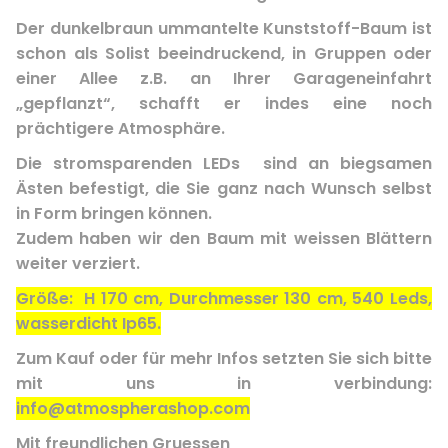
Der dunkelbraun ummantelte Kunststoff-Baum ist
schon als Solist beeindruckend, in Gruppen oder
einer Allee z.B. an Ihrer Garageneinfahrt
„gepflanzt“, schafft er indes eine noch
prächtigere Atmosphäre.
Die stromsparenden LEDs sind an biegsamen
Ästen befestigt, die Sie ganz nach Wunsch selbst
in Form bringen können.
Zudem haben wir den Baum mit weissen Blättern
weiter verziert.
Größe: H 170 cm, Durchmesser 130 cm, 540 Leds,
wasserdicht Ip65.
Zum Kauf oder für mehr Infos setzten Sie sich bitte
mit uns in verbindung:
info@atmospherashop.com
Mit freundlichen Gruessen