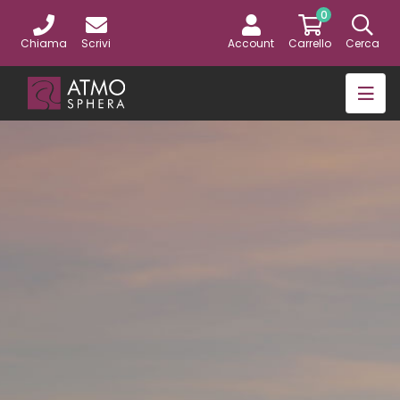
0
Chiama
Scrivi
Account
Carrello
Cerca